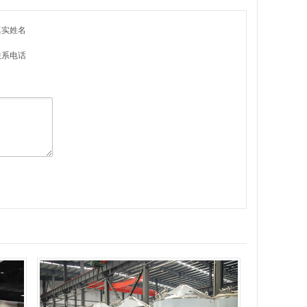
真实姓名
联系电话