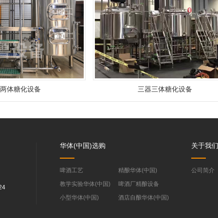
器两体糖化设备
三器三体糖化设备
华体(中国)选购
关于我
啤酒工艺
精酿华体(中国)
公司简介
教学实验华体(中国)
啤酒厂精酿设备
24
小型华体(中国)
酒店自酿华体(中国)