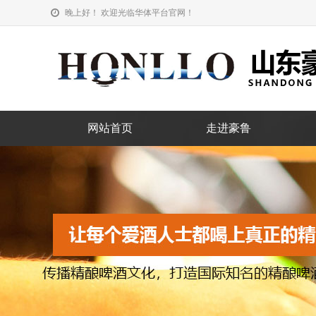
晚上好！ 欢迎光临华体平台官网！
网站首页
走进豪鲁