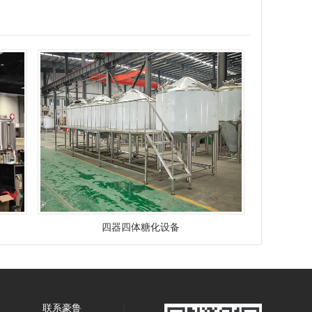
四器四体糖化设备
们
联系豪鲁