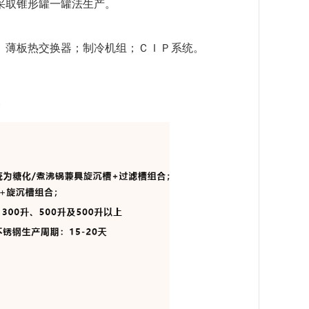
采取锥形罐一罐法生产。
、薄板热交换器；制冷机组；ＣＩＰ系统。