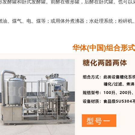
形发酵罐和卧式发酵罐。前酵在锥形罐，后酵在卧式罐。也可以
燃油、煤气、电、煤等；或用体外煮沸器；水处理系统；粉碎机
华体(中国)组合形式