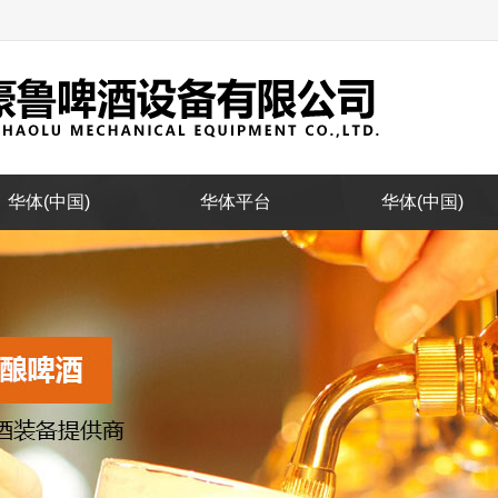
华体(中国)
华体平台
华体(中国)