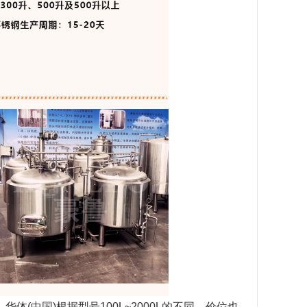
中国)根据型号100L~2000L的不同，价位也