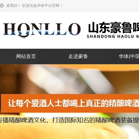
凌晨好！ 欢迎光临华体平台官网！
网站首页
走进豪鲁
华体(中国