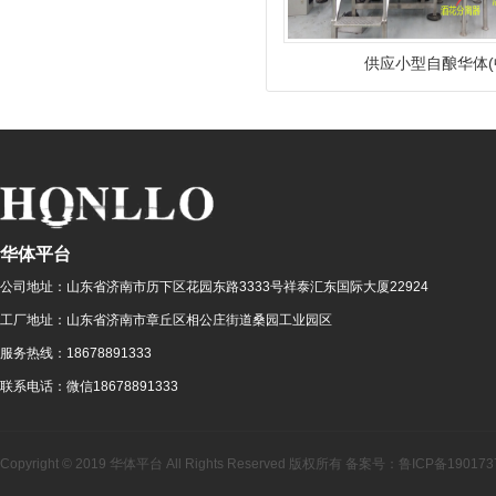
供应小型自酿华体(
华体平台
公司地址：
山东省济南市历下区花园东路3333号祥泰汇东国际大厦22924
工厂地址：
山东省济南市章丘区相公庄街道桑园工业园区
服务热线：
18678891333
联系电话：
微信18678891333
Copyright © 2019 华体平台 All Rights Reserved 版权所有 备案号：
鲁ICP备190173