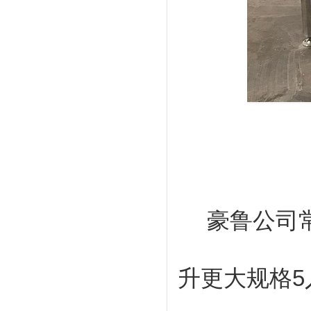
豪鲁公司
升更大规格5