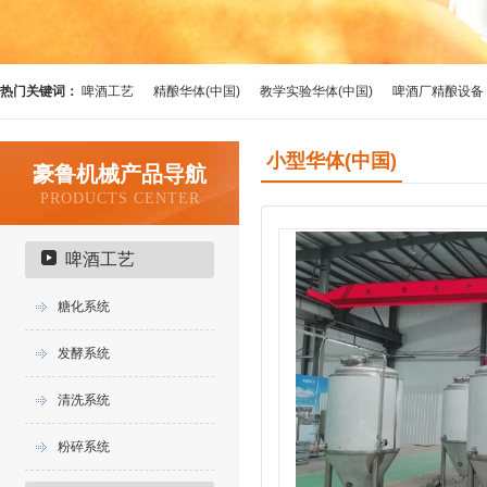
热门关键词：
啤酒工艺
精酿华体(中国)
教学实验华体(中国)
啤酒厂精酿设备
小型华体(中国)
豪鲁机械产品导航
PRODUCTS CENTER
啤酒工艺
糖化系统
发酵系统
清洗系统
粉碎系统