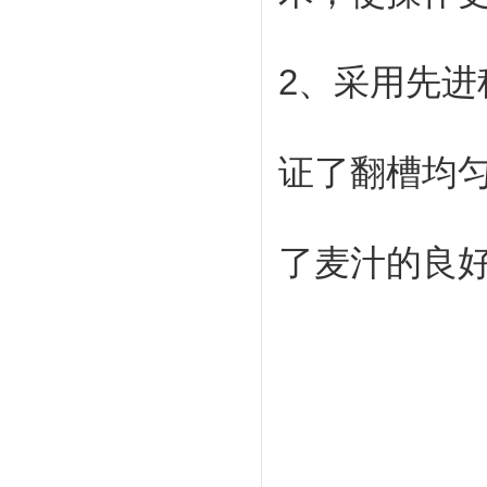
2、采用先
证了翻槽均
了麦汁的良