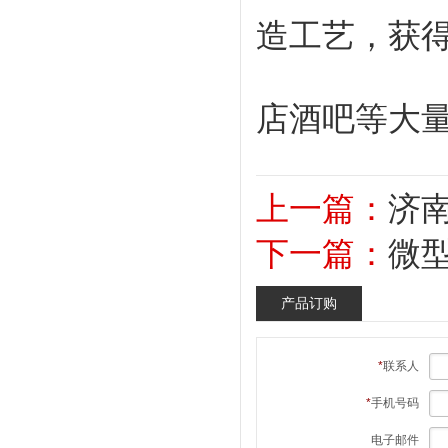
造工艺，获
店酒吧等大
上一篇：
济南
下一篇：
微型
产品订购
*
联系人
*
手机号码
电子邮件