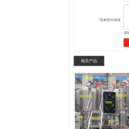
*
采购意向描述
请
相关产品