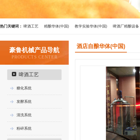
热门关键词：
啤酒工艺
精酿华体(中国)
教学实验华体(中国)
啤酒厂精酿设备
酒店自酿华体(中国)
豪鲁机械产品导航
PRODUCTS CENTER
啤酒工艺
糖化系统
发酵系统
清洗系统
粉碎系统