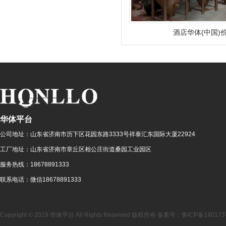
酒店华体(中国)
华体平台
公司地址：
山东省济南市历下区花园东路3333号祥泰汇东国际大厦22924
工厂地址：
山东省济南市章丘区相公庄街道桑园工业园区
服务热线：
18678891333
联系电话：
微信18678891333
Copyright © 2019 华体平台 All Rights Reserved 版权所有 备案号：
鲁ICP备190173