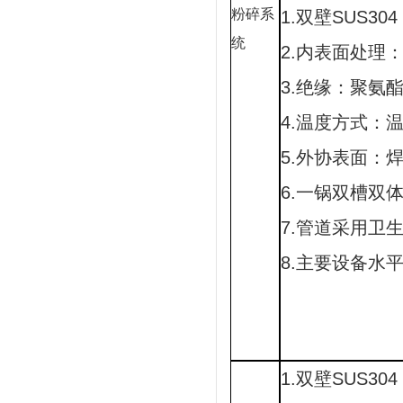
粉碎系
1.双壁SUS30
统
2.内表面处理：
3.绝缘：聚氨酯
4.温度方式：温
5.外协表面：
6.一锅双槽双
7.管道采用卫
8.主要设备水
1.双壁SUS30