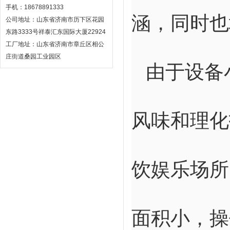
手机：18678891333
涵，同时也
公司地址：山东省济南市历下区花园
东路3333号祥泰汇东国际大厦22924
工厂地址：山东省济南市章丘区相公
庄街道桑园工业园区
由于设备
风味和理化
饮娱乐场所
面积小，操