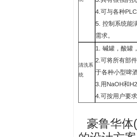
4.可与各种P
5. 控制系统
需求。
1. 碱罐，酸罐
2.可将所有部
清洗系
于各种小型啤
统
3.用NaOH和
4.可按用户要
豪鲁华体